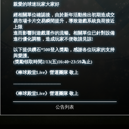
親愛的球迷玩家大家好
經相關單位確認後，由於新年活動推出初期造成交
易市場卡片交易瞬間提升，導致遊戲系統負荷接近
上限
進而影響到遊戲運作的流暢。相關單位已針對設備
進行優化調整，造成玩家不便敬請見諒!
以下提供鑽石*500登入獎勵，感謝各位玩家的支持
與愛護。
(獎勵領取時間2/13(五)16:40~23:59為止)
《棒球殿堂Live》營運團隊 敬上
---------------------------------
《棒球殿堂Live》營運團隊 敬上
公告列表