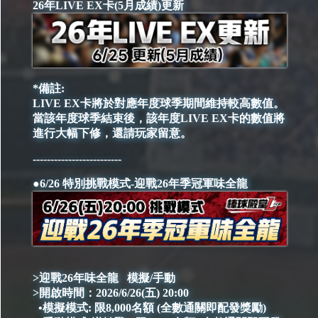
26年LIVE EX卡(5月成績)更新
*備註:
LIVE EX卡將於對應年度球季期間維持較高數值。
當該年度球季結束後，該年度LIVE EX卡的數值將
進行大幅下修，還請玩家留意。
-------------------------
●6/26 特別挑戰模式-迎戰26年季冠軍味全龍
>迎戰26年味全龍 模擬/手動
>開啟時間：2026/6/26(五) 20:00
•模擬模式: 限8,000名額 (全數通關即配發獎勵)