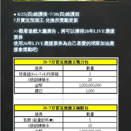
● 6/25(四)維護後~7/30(四)維護前
7月實況預測王-兌換所獎勵更新
>>觀看遊戲大廳廣告，將可以獲得26年LIVE應援
票券
使用26年LIVE應援票券為自己喜愛的球隊加油應
援拿獎勵吧!