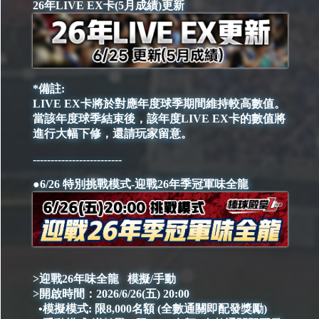
26年LIVE EX卡(5月成績)更新
*備註:
LIVE EX卡將於對應年度球季期間維持較高數值。
當該年度球季結束後，該年度LIVE EX卡的數值將
進行大幅下修，還請玩家留意。
-------------------------
●6/26 特別挑戰模式-迎戰26年季冠軍味全龍
>迎戰26年味全龍 模擬/手動
>開啟時間：2026/6/26(五) 20:00
•模擬模式: 限8,000名額 (全數通關即配發獎勵)