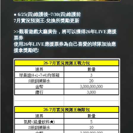
● 6/25(四)維護後~7/30(四)維護前
7月實況預測王-兌換所獎勵更新
>>觀看遊戲大廳廣告，將可以獲得26年LIVE應援
票券
使用26年LIVE應援票券為自己喜愛的球隊加油應
援拿獎勵吧!