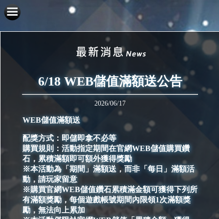
6/18 WEB儲值滿額送公告
2026/06/17
WEB儲值滿額送
配獎方式：即儲即拿不必等
購買規則：活動指定期間在官網WEB儲值購買鑽
石，累積滿額即可額外獲得獎勵
※本活動為「期間」滿額送，而非「每日」滿額活
動，請玩家留意
※購買官網WEB儲值鑽石累積滿金額可獲得下列所
有滿額獎勵，每個遊戲帳號期間內限領1次滿額獎
勵，無法向上累加