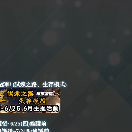
冠軍! (試煉之路、生存模式)
護後~6/25(四)維護前
維護後~7/2(四)維護前