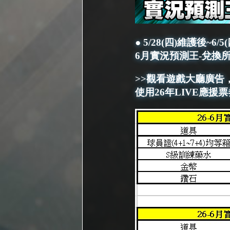
● 5/28(四)維護後~6/
6月實況預測王-兌換
>>觀看遊戲大廳廣告，
使用26年LIVE應