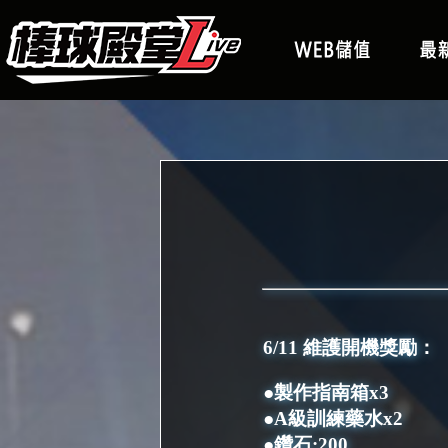
6/11 維護開機獎勵
●製作指南箱x3
●A級訓練藥水x2
●鑽石:200