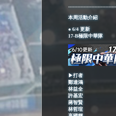
------------------------------
本周活動介紹
● 6/4 更新
17-B極限中華隊
▶打者
鄭達鴻
林益全
許基宏
蔣智賢
林哲瑄
高國輝