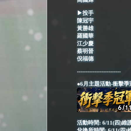
▶投手
陳冠宇
黃勝雄
羅國華
江少慶
蔡明晉
倪福德
-------------------------
●6月主題活動-衝擊季
活動時間: 6/11(四)維
兌換所時間: 6/11(四)