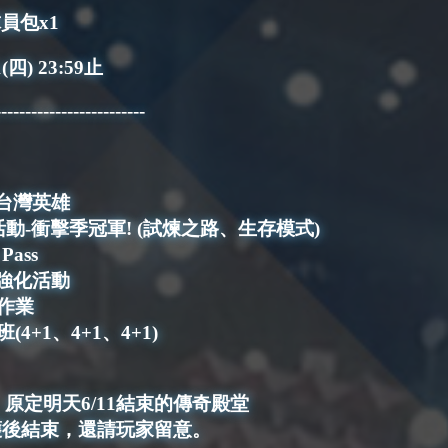
球員包x1
) 23:59止
-------------------------
極限台灣英雄
月主題活動-衝擊季冠軍! (試煉之路、生存模式)
 Pass
爆擊強化活動
球作業
班(4+1、4+1、4+1)
原定明天6/11結束的傳奇殿堂
維護後結束，還請玩家留意。