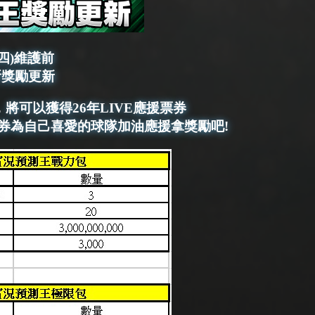
5(四)維護前
所獎勵更新
將可以獲得26年LIVE應援票券
援票券為自己喜愛的球隊加油應援拿獎勵吧!