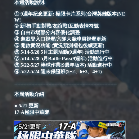
本週活動說明:
① 9週年紀念更新: 極限卡片系列(台灣英雄版本)NE
W!
② 新增[手動對戰/友誼戰]互動表情符號
③ 自由市場部分內容優化調整
④ 遊戲登入口視覺/六隊大廳球員視覺更新
⑤ 開啟實況功能 (實況預測禮包後續更新)
⑥ 5/14-5/28 5月主題活動(9週年) 活動進行中
⑦ 5/14-5/28 5月Battle Pass(9週年) 活動進行中
⑧ 5/22-5/27 棒球作業(9週年版本) 活動進行中
⑨ 5/22-5/24 週末保證班(5+2、6+3、4+1)
------------------------------------------------------------------
本周活動介紹
● 5/21 更新
17-A極限中華隊