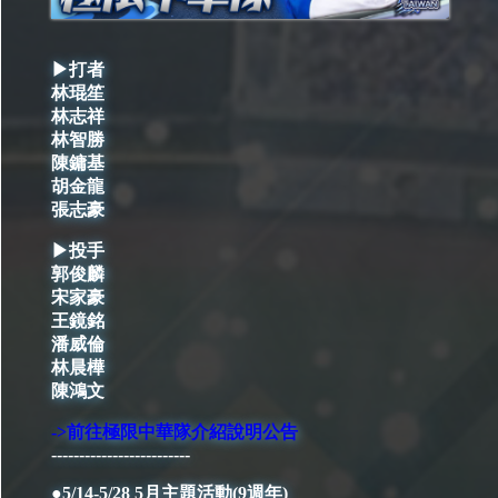
▶打者
林琨笙
林志祥
林智勝
陳鏞基
胡金龍
張志豪
▶投手
郭俊麟
宋家豪
王鏡銘
潘威倫
林晨樺
陳鴻文
->前往極限中華隊介紹說明公告
-------------------------
●5/14-5/28 5月主題活動(9週年)