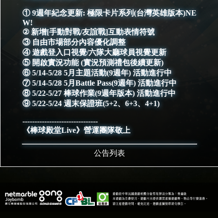
① 9週年紀念更新: 極限卡片系列(台灣英雄版本)NE
W!
② 新增[手動對戰/友誼戰]互動表情符號
③ 自由市場部分內容優化調整
④ 遊戲登入口視覺/六隊大廳球員視覺更新
⑤ 開啟實況功能 (實況預測禮包後續更新)
⑥ 5/14-5/28 5月主題活動(9週年) 活動進行中
⑦ 5/14-5/28 5月Battle Pass(9週年) 活動進行中
⑧ 5/22-5/27 棒球作業(9週年版本) 活動進行中
⑨ 5/22-5/24 週末保證班(5+2、6+3、4+1)
-------------------------------
《棒球殿堂Live》營運團隊敬上
公告列表