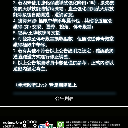
3. 若因未使用強化保護導致強化降回+1時，原先獲
得的天賦技能將暫時凍結，直至強化回到該天賦技
能等級後自動開通，還請留意。
4. 獲得來源: 極限中華隊專屬卡包，其他管道無法
獲得 (如: 交易、選秀、挖角、傳奇殿堂)
5. 經典/王牌教練可支援
6. 可登錄至傳奇殿堂換取點數，但無法從傳奇殿堂
獲得極限中華隊。
7. 若有其他不符合以上公告說明之設定，確認後將
透過維護方式進行修正調整。
8. 以上公告截圖球員卡數值僅供參考，正式內容以
遊戲內設定為主。
《棒球殿堂Live》營運團隊敬上
公告列表