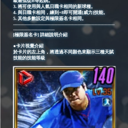
級最低從B等起跳。
3. 將可使用與人氣日職卡相同的新球種。
4. 與日職卡相同，練到+8即可開通[威力]技能。
5. 其他多數設定與極限簽名卡相同。
-----------------------------------------------------------------------
-----------------------------
[極限簽名卡] 詳細說明介紹
●卡片視覺介紹
於卡片的左上角，將透過不同顏色來顯示三種天賦
技能的技能等級