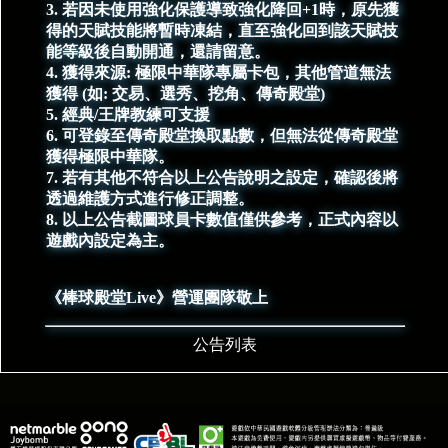
3. 若因未使用強化保護導致強化降回+1時，原先獲
得的天賦技能將暫時凍結，直至強化回到該天賦技
能等級後自動開通，還請留意。
4. 獲得來源: 極限中華隊專屬卡包，其他管道無法
獲得 (如: 交易、選秀、挖角、傳奇殿堂)
5. 經典/王牌教練可支援
6. 可登錄至傳奇殿堂換取點數，但無法從傳奇殿堂
獲得極限中華隊。
7. 若有其他不符合以上公告說明之設定，確認後將
透過維護方式進行修正調整。
8. 以上公告截圖球員卡數值僅供參考，正式內容以
遊戲內設定為主。
《棒球殿堂Live》營運團隊敬上
公告列表