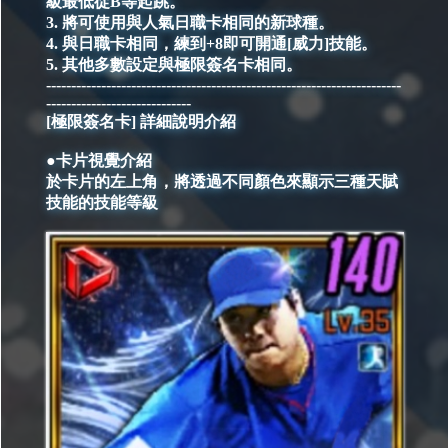
級最低從B等起跳。
3. 將可使用與人氣日職卡相同的新球種。
4. 與日職卡相同，練到+8即可開通[威力]技能。
5. 其他多數設定與極限簽名卡相同。
-----------------------------------------------------------------------
-----------------------------
[極限簽名卡] 詳細說明介紹
●卡片視覺介紹
於卡片的左上角，將透過不同顏色來顯示三種天賦
技能的技能等級