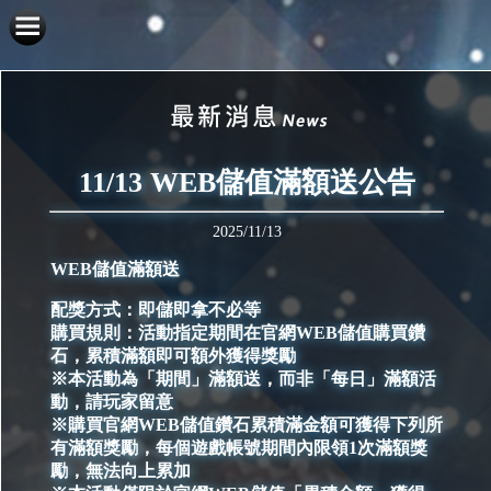
11/13 WEB儲值滿額送公告
2025/11/13
WEB儲值滿額送
配獎方式：即儲即拿不必等
購買規則：活動指定期間在官網WEB儲值購買鑽
石，累積滿額即可額外獲得獎勵
※本活動為「期間」滿額送，而非「每日」滿額活
動，請玩家留意
※購買官網WEB儲值鑽石累積滿金額可獲得下列所
有滿額獎勵，每個遊戲帳號期間內限領1次滿額獎
勵，無法向上累加