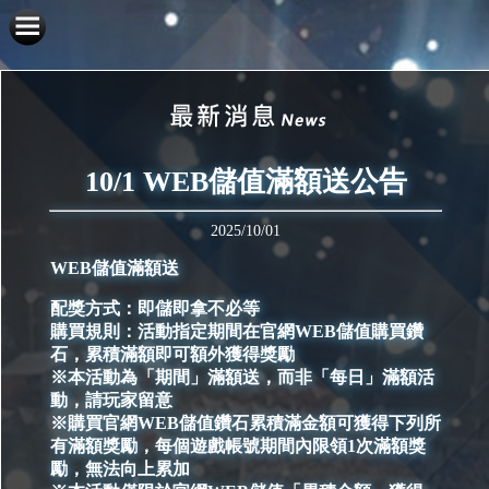
10/1 WEB儲值滿額送公告
2025/10/01
WEB儲值滿額送
配獎方式：即儲即拿不必等
購買規則：活動指定期間在官網WEB儲值購買鑽
石，累積滿額即可額外獲得獎勵
※本活動為「期間」滿額送，而非「每日」滿額活
動，請玩家留意
※購買官網WEB儲值鑽石累積滿金額可獲得下列所
有滿額獎勵，每個遊戲帳號期間內限領1次滿額獎
勵，無法向上累加