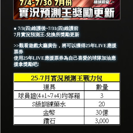
● 7/3(四)維護後~7/31(四)維護前
7月實況預測王-兌換所獎勵更新
>>觀看遊戲大廳廣告，將可以獲得25年LIVE應援
票券
使用25年LIVE應援票券為自己喜愛的球隊加油應
援拿獎勵吧!