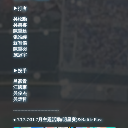
▶打者
吳松勳
吳桀睿
陳重廷
張皓緯
蘇智傑
陳重羽
施冠宇
▶投手
呂彥青
江國豪
吳俊杰
吳丞哲
--------------------------------
● 7/17-7/31 7月主題活動(明星賽)&Battle Pass