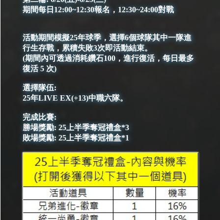
期間每日12:00~12:30報名，12:30~24:00對戰
活動期間模擬25年球季，選擇6個球隊其中一隊進
行生存戰，累積失敗3次即活動結束。
(期間內可透過消耗鑽石100，進行復活，每日最多
復活 5 次)
選擇隊伍:
25年LIVE EX(+13)中職六隊。
完成比賽:
勝場獎勵: 25上半季奪冠禮盒*3
敗場獎勵: 25上半季奪冠禮盒*1