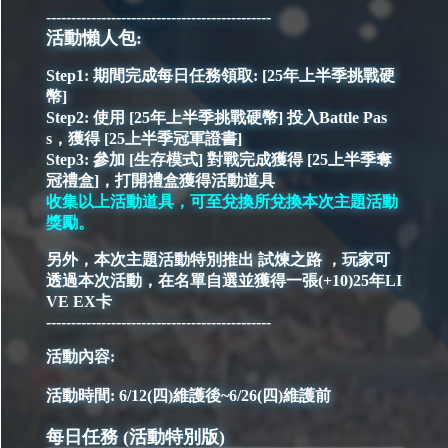
---------------------------------------------
活動懶人包:
Step1: 期間完成每日任務領取: [25年上半季挑戰硬
幣]
Step2: 使用 [25年上半季挑戰硬幣] 投入Battle Pas
s，獲得 [25上半季冠軍證書]
Step3: 參加 [生存模式] 對戰完成獲得 [25上半季奪
冠禮盒]，打開禮盒獲得活動道具
收集以上活動道具，可至兌換所兌換本次主題活動
獎勵。
另外，本次主題活動特別推出 試煉之路 ，玩家可
透過本次活動，在名單自選並獲得一張(+10)25年LI
VE EX卡
---------------------------------------------
活動內容:
活動時間: 6/12(四)維護後~6/26(四)維護前
每日任務 (活動特別版)