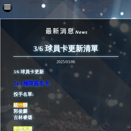
3/6 球員卡更新清單
2025/03/06
3/6 球員卡更新
24-1極限簽名卡
投手名單:
統一獅
郭俊麟
古林睿煬
中信兄弟