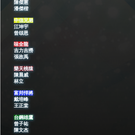
陳傑憲
潘傑楷
中信兄弟
江坤宇
曾頌恩
味全龍
吉力吉撈
張政禹
樂天桃猿
陳晨威
林立
富邦悍將
戴培峰
王正棠
台鋼雄鷹
曾子祐
陳文杰