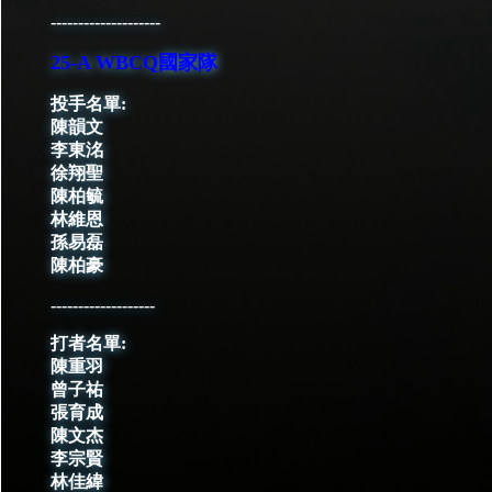
--------------------
25-A WBCQ國家隊
投手名單:
陳韻文
李東洺
徐翔聖
陳柏毓
林維恩
孫易磊
陳柏豪
-------------------
打者名單:
陳重羽
曾子祐
張育成
陳文杰
李宗賢
林佳緯