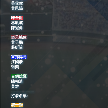
吳俊偉
黃恩賜
味全龍
林凱威
陳冠偉
樂天桃猿
黃子鵬
莊昕諺
富邦悍將
江國豪
張奕
台鋼雄鷹
陳柏清
黃群
-------------------
打者名單:
統一獅