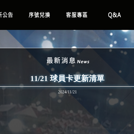
11/21 球員卡更新清單
2024/11/21