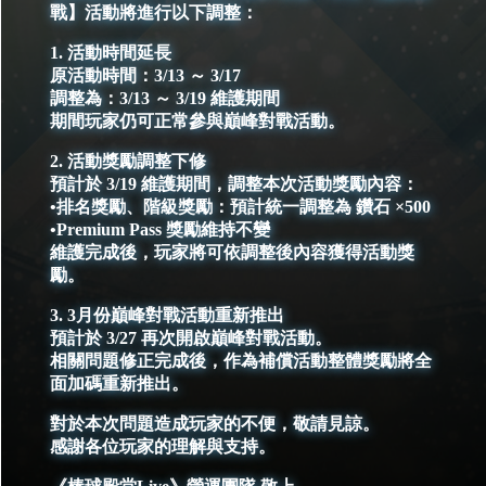
戰】活動將進行以下調整：
1. 活動時間延長
原活動時間：3/13 ～ 3/17
調整為：3/13 ～ 3/19 維護期間
期間玩家仍可正常參與巔峰對戰活動。
2. 活動獎勵調整下修
預計於 3/19 維護期間，調整本次活動獎勵內容：
•排名獎勵、階級獎勵：預計統一調整為 鑽石 ×500
•Premium Pass 獎勵維持不變
維護完成後，玩家將可依調整後內容獲得活動獎
勵。
3. 3月份巔峰對戰活動重新推出
預計於 3/27 再次開啟巔峰對戰活動。
相關問題修正完成後，作為補償活動整體獎勵將全
面加碼重新推出。
對於本次問題造成玩家的不便，敬請見諒。
感謝各位玩家的理解與支持。