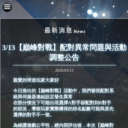
3/13【巔峰對戰】配對異常問題與活動
調整公告
2026/03/13
親愛的球迷玩家大家好
今日推出的【巔峰對戰】活動中，我們發現配對系
統與伺服器連結設定發生異常
在部分情況下可能出現選擇A對手卻配對到B對手
的狀況，導致玩家實際獲得的排名點數可能與原先
選擇的對手不一致。
為維護遊戲公平性，經內部評估後，本次【巔峰對