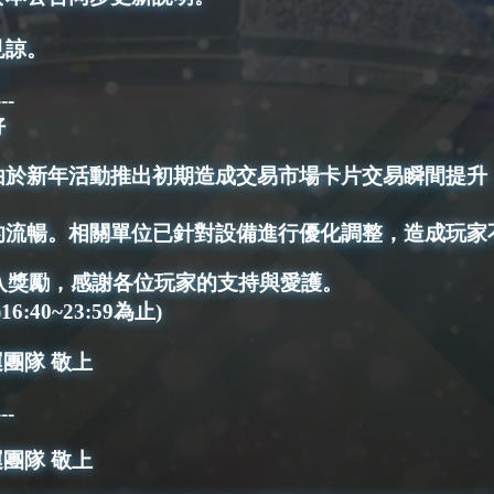
見諒。
---
好
由於新年活動推出初期造成交易市場卡片交易瞬間提升
的流暢。相關單位已針對設備進行優化調整，造成玩家
登入獎勵，感謝各位玩家的支持與愛護。
6:40~23:59為止)
運團隊 敬上
---
運團隊 敬上