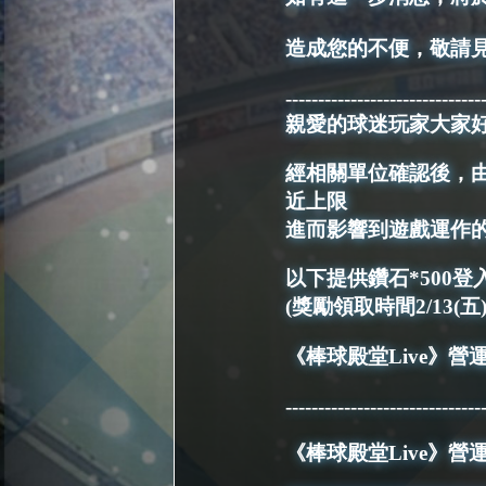
造成您的不便，敬請
------------------------------
親愛的球迷玩家大家
經相關單位確認後，
近上限
進而影響到遊戲運作
以下提供鑽石*500
(獎勵領取時間2/13(五)1
《棒球殿堂Live》營
------------------------------
《棒球殿堂Live》營