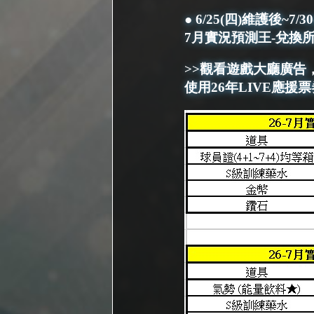
● 6/25(四)維護後~7/
7月實況預測王-兌換
>>觀看遊戲大廳廣告，
使用26年LIVE應