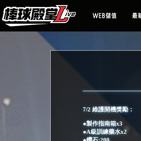
7/2 維護開機獎勵：
●製作指南箱x3
●A級訓練藥水x2
●鑽石:200