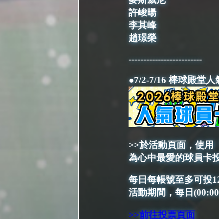
許峻暘
李其峰
趙璟榮
-------------------------
●7/2-7/16 棒球
>>於活動頁面，使
為心中最愛的球員卡
每日每帳號至多可投1
活動期間，每日(00:0
>>
前往投票頁面