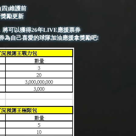
30(四)維護前
所獎勵更新
將可以獲得26年LIVE應援票券
援票券為自己喜愛的球隊加油應援拿獎勵吧!