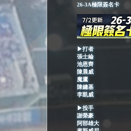
26-3A極限簽名卡
▶打者
張士綸
池恩齊
陳晨威
魔鷹
陳鏞基
李凱威
▶投手
謝榮豪
阿部雄大
麥斯威尼