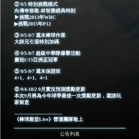
② 9/5 特別挑戰模式
向傳奇致敬-林智勝經典時刻
▶挑戰2013年WBC
▶挑戰2015年P12
③ 9/5-9/7 週末棒球作業
大師兄引退特別加碼
④ 9/5-9/7 超級中華隊爆擊活動
慶祝U15亞洲盃冠軍
⑤ 9/5-9/7 週末保證班
4+1、4+1、4+1
⑥ 9/4-10/2 9月實況預測獎勵更新
本次9月將為今年球季最後一次獎勵更新，還請玩
家留意
-------------------------------
《棒球殿堂Live》營運團隊敬上
公告列表