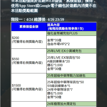
※本活動僅限於官網WEB儲值「累積金額」獲得，
使用App Store或Google電子錢包於遊戲內消費不在
本活動獎勵範圍
階段一：4/24 維護後- 4/26 23:59