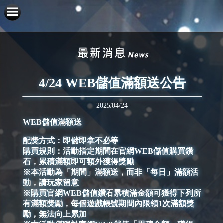
4/24 WEB儲值滿額送公告
2025/04/24
WEB儲值滿額送
配獎方式：即儲即拿不必等
購買規則：活動指定期間在官網WEB儲值購買鑽
石，累積滿額即可額外獲得獎勵
※本活動為「期間」滿額送，而非「每日」滿額活
動，請玩家留意
※購買官網WEB儲值鑽石累積滿金額可獲得下列所
有滿額獎勵，每個遊戲帳號期間內限領1次滿額獎
勵，無法向上累加