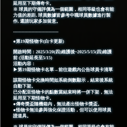
延用至下期傳奇卡。
※ 球員的守備評價為一個範圍，相同等級也會有能
力值的差距, 球員數據皆參考中職球員數據進行製
作, 還請玩家多加留意。
--------------------------------
●第19期怪物卡(白卡更新)
開啟時間：2025/3/20(四)維護後~2025/5/15(四)維護
前 (活動延長至5/15)
活動內容：
▶第19期怪物卡名單→前往遊戲內公告球員卡清單
該期怪物卡兌換時間如系統倒數顯示，結束後系統
自動下架。
已分配至怪物卡的點數當結束時將一併下架，無法
延用至下期怪物卡。
●傳奇獎盃隨機箱內，無法產出怪物卡獎盃。
●怪物卡無法參與強化保證活動，但可以使用球員
證道具。
※ 球員的守備評價為一個範圍，相同等級也會有能