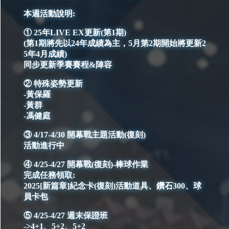
本週活動說明:
① 25年LIVE EX更新(第1期)
(第1期將先以24年成績為主，5月第2期開始將更新2
5年4月成績)
同步更新季賽賽程&陣容
② 特殊姿勢更新
-黃保羅
-黃群
-馮健庭
③ 4/17-4/30 開幕戰主題活動(復刻)
活動進行中
④ 4/25-4/27 開幕戰(復刻)-棒球作業
完成任務領取:
2025[新篇章]紀念卡(復刻)活動道具、鑽石300、球
員卡包
⑤ 4/25-4/27 週末保證班
->4+1、5+2、5+2